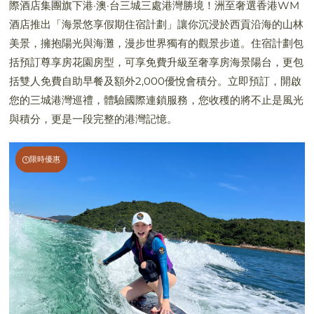
際酒店集團旗下港·澳·台三城三處港灣勝境！洲至奢選香港WM
酒店推出「海景悠享假期住宿計劃」讓你沉浸於西貢沿海的山林
美景，擁抱陽光與海灘，漫步世界獨有的觀景步道。住宿計劃包
括預訂尊享房花園房型，可享免費升級至奢享房海景陽台，更包
括雙人免費自助早餐及額外2,000優悅會積分。立即預訂，開啟
您的三城港灣巡禮，體驗國際連鎖服務，您收穫的將不止是風光
與積分，更是一段完整的港灣記憶。
限時優惠
限時優惠