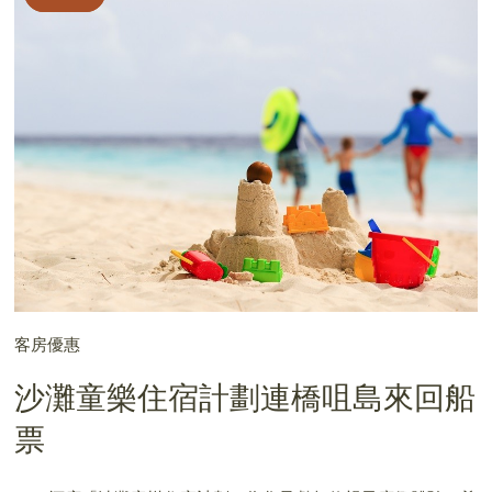
客房優惠
沙灘童樂住宿計劃連橋咀島來回船
票