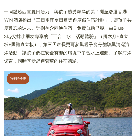
一同體驗西貢夏日活力，與孩子感受海洋的美！洲至奢選香港
WM酒店推出「三日兩夜夏日童樂遊度假住宿計劃」，讓孩子共
度難忘的週末。計劃包含兩晚住宿、免費自助早餐、由Blue
Sky安排小朋友專享的「三合一水上活動體驗」（獨木舟+直立
板+團體直立板），第三天家長更可參與親子龍舟體驗與清潔海
洋活動，讓孩子們在安全有趣的環境中學習水上運動、了解海洋
保育，同時享受舒適奢華的住宿體驗。
限時優惠
限時優惠