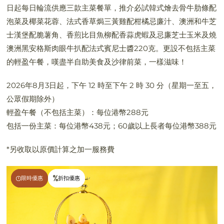
日起每日輪流供應三款主菜餐單，推介必試韓式燴去骨牛肋條配
泡菜及椰菜花蓉、法式香草焗三黃雞配柑橘忌廉汁、澳洲和牛芝
士漢堡配脆薯角、香煎比目魚柳配香蒜虎蝦及忌廉芝士玉米及燒
澳洲黑安格斯肉眼牛扒配法式賓尼士醬220克。更設不包括主菜
的輕盈午餐，嘆盡半自助美食及沙律前菜，一樣滋味！
2026年8月3日起，下午 12 時至下午 2 時 30 分（星期一至五，
公眾假期除外）
輕盈午餐（不包括主菜）：每位港幣288元
包括一份主菜：每位港幣438元；60歲以上長者每位港幣388元
*另收取以原價計算之加一服務費
限時優惠
限時優惠
折扣優惠
折扣優惠