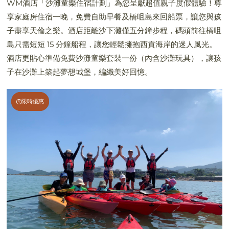
WM酒店「沙灘童樂住宿計劃」為您呈獻超值親子度假體驗！尊
享家庭房住宿一晚，免費自助早餐及橋咀島來回船票，讓您與孩
子盡享天倫之樂。酒店距離沙下灘僅五分鐘步程，碼頭前往橋咀
島只需短短 15 分鐘船程，讓您輕鬆擁抱西貢海岸的迷人風光。
酒店更貼心準備免費沙灘童樂套裝一份（內含沙灘玩具），讓孩
子在沙灘上築起夢想城堡，編織美好回憶。
限時優惠
限時優惠