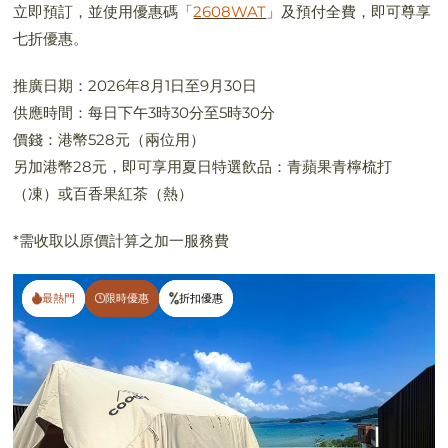
立即預訂，並使用優惠碼「
2608WAT
」及預付全費，即可尊享
七折優惠。
推廣日期：2026年8月1日至9月30日
供應時間：每日下午3時30分至5時30分
價錢：港幣528元（兩位用）
另加港幣28元，即可享用夏日特選飲品：青蘋果青檸梳打
（凍）或百香果紅茶（熱）
*需收取以原價計算之加一服務費
最熱門
最熱門
限時優惠
限時優惠
折扣優惠
折扣優惠