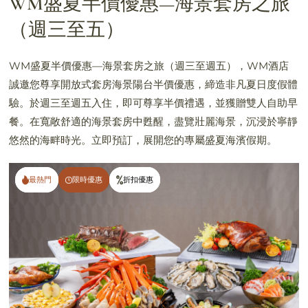
WM盛夏半價優惠—海景套房之旅
（週三至五）
WM盛夏半價優惠—海景套房之旅（週三至週五），WM酒店
誠邀您尊享開放式套房海景陽台半價優惠，締造非凡夏日度假體
驗。於週三至週五入住，即可尊享半價禮遇，並獲贈雙人自助早
餐。在寬敞舒適的海景套房中甦醒，盡覽壯麗海景，沉浸於寧靜
悠然的海畔時光。立即預訂，展開您的專屬盛夏海濱假期。
最熱門
最熱門
限時優惠
限時優惠
折扣優惠
折扣優惠