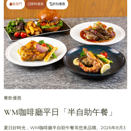
最熱門
最熱門
限時優惠
限時優惠
折扣優惠
折扣優惠
餐飲優惠
WM咖啡廳平日「半自助午餐」
夏日好時光，WM咖啡廳半自助午餐等您來品嚐。2026年8月3