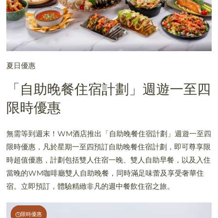
夏日優惠
「自助晚餐住宿計劃」週遊一至四
限時優惠
無需等到週末！WM酒店推出「自助晚餐住宿計劃」週遊一至四
限時優惠，凡於星期一至四預訂自助晚餐住宿計劃，即可尊享限
時超值優惠，計劃包括雙人住宿一晚、雙人自助早餐，以及入住
當晚的WM咖啡廳雙人自助晚餐，同時滿足味蕾及享受奢華住
宿。立即預訂，體驗精緻非凡的週中餐飲住宿之旅。
限時優惠
限時優惠