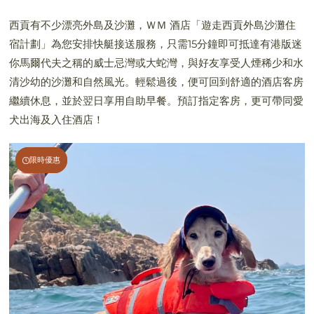
西貢有不少漂亮外島及沙灘，ＷＭ 酒店「遊走西貢外島沙灘住
宿計劃」為您安排快艇接送服務，只需15分鐘即可抵達有港版迷
你馬爾代夫之稱的威士忌灣或大蛇灣，與好友享受人煙稀少和水
清沙幼的沙灘和自然風光。輕鬆過後，便可回到舒適的酒店客房
繼續休息，並於翌日享用自助早餐。預訂指定客房，更可帶同愛
犬出海及入住酒店！
限時優惠
限時優惠