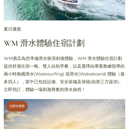
夏日優惠
WM 滑水體驗住宿計劃
WM酒店為您準備滑水衝浪刺激體驗，WM 滑水體驗住宿計劃
提供舒適住宿一晚、雙人自助早餐，以及選擇由專業教練指導的
兩小時無繩滑水(Wakesurfing) 或滑水(Wakeboard) 體驗（最
多四人），當中已包括設備、安全裝備及保險(由第三方提供)。
立即預訂，體驗一場刺激興奮的滑水旅程！
限時優惠
限時優惠