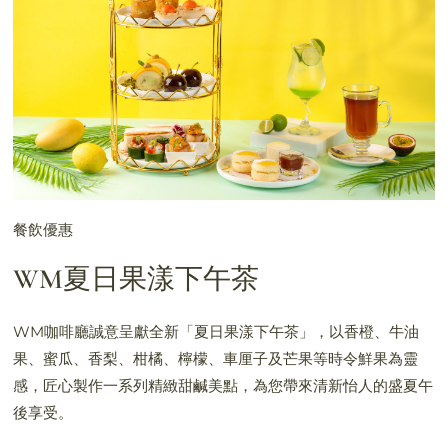
餐飲優惠
WM夏日果漾下午茶
WM咖啡廳誠意呈獻全新「夏日果漾下午茶」，以香橙、牛油
果、蜜瓜、香梨、柑橘、檸檬、車厘子及芒果等時令鮮果為靈
感，匠心製作一系列精緻甜鹹美點，為您帶來清新怡人的盛夏午
後享受。