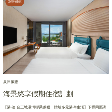
限時優惠
限時優惠
夏日優惠
海景悠享假期住宿計劃
【港·澳·台三城港灣聯乘獻禮｜體驗多元港灣生活】下榻同屬洲