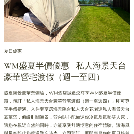
夏日優惠
WM盛夏半價優惠—私人海景天台
豪華營宅渡假（週一至四）
盛夏海景豪華營體驗，WM酒店誠邀您尊享WM盛夏半價優
惠，預訂「私人海景天台豪華營宅渡假（週一至週四）」即可尊
享半價禮遇。入住奢享房海景陽台私人天台花園連私人海景天台
豪華營，俯瞰壯闊海景，營內貼心配備迷你冷氣及氣墊雙人床，
讓您在親近自然的同時，亦能享受舒適愜意的住宿體驗。讓海風
與星空陪伴您度過難忘時光，立即預訂，展開專屬您的夏日悠然